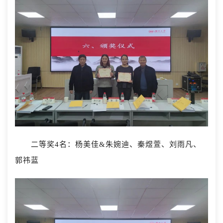
二等奖4名：杨美佳&朱婉迪、秦煜萱、刘雨凡、
郭祎蓝