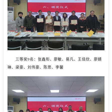
三等奖9名：张鑫彤、廖敏、易凡、王佳欣、廖婧
琳、梁豪、刘伟豪、陈思、李馨