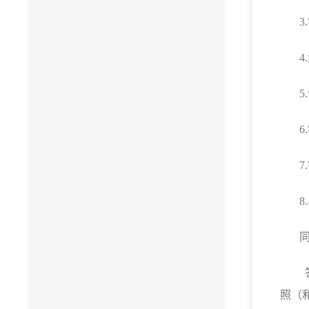
3.
4.
5.
6.
7.
8.
照（