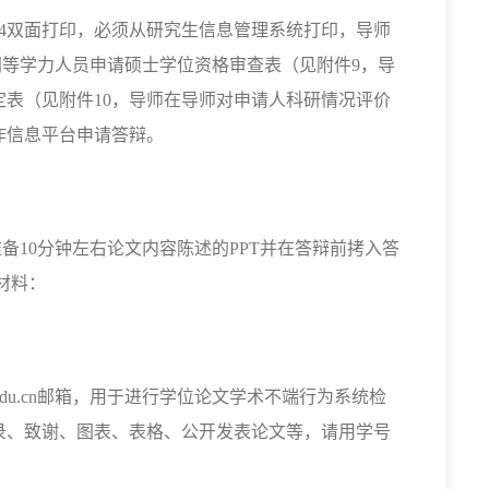
4
双面打印，必须从研究生信息管理系统打印，导师
同等学力人员申请硕士学位资格审查表（见附件
9
，导
定表（见附件
10
，导师在导师对申请人科研情况评价
作信息平台申请答辩。
准备
10
分钟左右论文内容陈述的
PPT
并在答辩前拷入答
材料：
du.cn
邮箱，用于进行学位论文学术不端行为系统检
录、致谢、图表、表格、公开发表论文等，请用学号