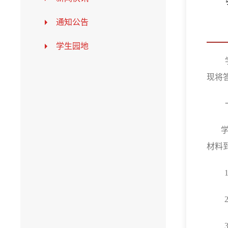
通知公告
学生园地
现将
材料
1
2
3