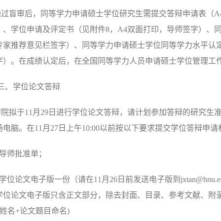
通过盲审后，同等学力申请硕士学位研究生需提交答辩申请表（
A
）、学位申请及评定书（见附件
8
，
A4
双面打印，导师签字）、
专家推荐意见栏签字）、同等学力申请硕士学位同等学力水平认
字）。在成绩认定后，在
全国同等学力人员申请硕士学位管理工
三、学位论文答辩
学院拟于
11
月
29
日进行学位论文答辩，请计划参加答辩的研究生
场电脑。在
11
月
27
日上午
10:00
以前按以下要求提交学位答辩申请
导师批准单；
学位论文电子版一份（请在
11
月
26
日前发送电子版到
jxtan@hnu.e
学位论文电子版只含正文部分，除去封面、目录、参考文献、附
姓名
+
论文题目命名
)