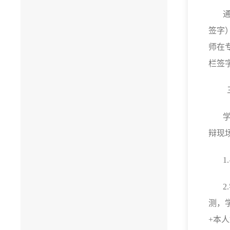
签字
师在
栏签
辩现
1.
2.
测，
+
本人