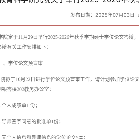
发布日期：2025年07月03日
学院定于
11
月
29
日举行
2025-2026
年秋季学期硕士学位论文答辩，
答辩有关工作安排如下：
一、学位论文预盲审
学院拟于
10
月
22
日进行学位论文预盲审工作，请计划参加学位论
到银杏楼
202
教务办公室：
.
个人成绩单
1
份；
.
导师签字同意的批准单
1
份；
.
无个人信息和导师信息的学位论文
5
本；