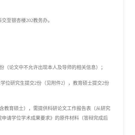
料交至银杏楼
202
教务办。
份（论文中不允许出现本人及导师的相关信息）；
术学位研究生提交
2
份（见附件
2
），教育硕士提交
2
份
含教育硕士），需提供科研论文工作报告表（从研究
院申请学位学术成果要求》的原件材料（答辩完成后