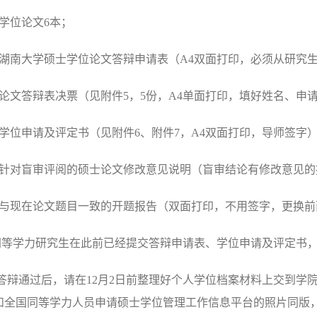
学位论文
6
本；
湖南大学硕士学位论文答辩申请表（
A4
双面打印，必须从研究
论文答辩表决票（见附件
5
，
5
份，
A4
单面打印，填好姓名、申
学位申请及评定书（见附件
6
、附件
7
，
A4
双面打印，导师签字
针对盲审评阅的硕士论文修改意见说明（盲审结论有修改意见的
与现在论文题目一致的开题报告（双面打印，不用签字，更换前
同等学力研究生在此前已经提交答辩申请表、学位申请及评定书
答辩通过后，请在
12
月
2
日前整理好个人学位档案材料上交到学
和全国同等学力人员申请硕士学位管理工作信息平台的照片同版