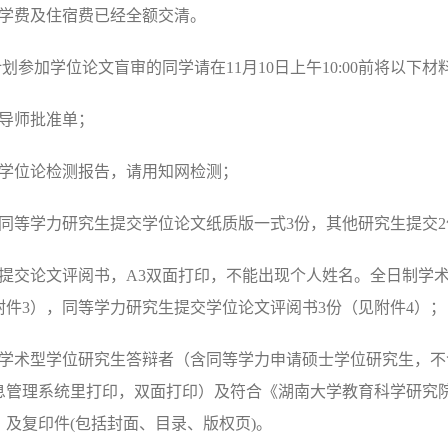
学费及住宿费已经全额交清。
计划参加学位论文盲审的同学请在
11
月
10
日上午
10:00
前将以下材
导师批准单；
学位论检测报告，请用知网检测；
同等学力研究生提交学位论文纸质版一式
3
份，其他研究生提交
2
提交论文评阅书，
A3
双面打印，不能出现个人姓名。全日制学
附件
3
），同等学力研究生提交学位论文评阅书
3
份（见附件
4
）；
学术型学位研究生答辩者（含同等学力申请硕士学位研究生，不
息管理系统里打印，双面打印）及符合《湖南大学教育科学研究
）及复印件
(
包括封面、目录、版权页
)
。