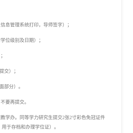
生信息管理系统打印，导师签字）；
请学位级别及日期）；
）；
提交）；
面部分）。
，不要再提交。
院教学办。同等学力研究生提交
2
张
2
寸彩色免冠证件
，
用于存档和办理学位证）。