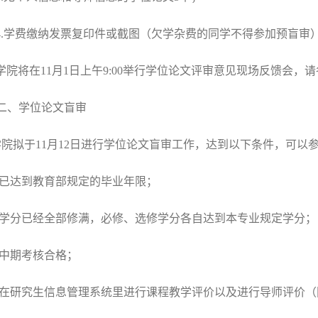
.
学费缴纳发票复印件或截图（欠学杂费的同学不得参加预盲审
学院将在
11
月
1
日上午
9:00
举行学位论文评审意见现场反馈会，请
二、学位论文盲审
学院拟于
11
月
12
日进行学位论文盲审工作，达到以下条件，可以
已达到教育部规定的毕业年限；
学分已经全部修满，必修、选修学分各自达到本专业规定学分；
中期考核合格；
在研究生信息管理系统里进行课程教学评价以及进行导师评价（