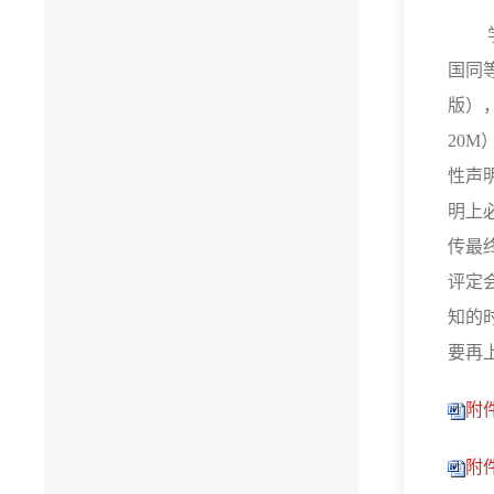
国同
版
）
20M
性声
明上
传最
评定
知的
要再
附件
附